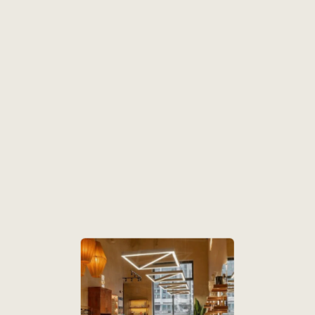
ти
Лицо
Волос
риложением
ыстрее
чивай тут: